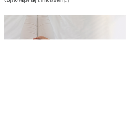
często wiąże się z mnóstwem […]
TERAPIA W CIĄŻY KURS GDAŃSK
TERAPIA W CIĄŻY KURS GDAŃSK –
SPECJALISTYCZNE PRZYGOTOWANIE DO
PRAKTYKI Z PRZYSZŁYMI MAMAMI
PODCZAS CIĄŻY I ZALECANYMI