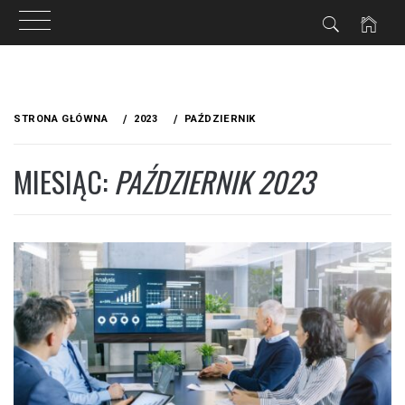
ZNE
Przejdź
do
STRONA GŁÓWNA
2023
PAŹDZIERNIK
treści
MIESIĄC:
PAŹDZIERNIK 2023