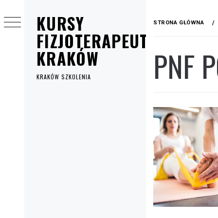
Przejdź
KURSY
do
STRONA GŁÓWNA
treści
FIZJOTERAPEUTYCZNE
PNF 
KRAKÓW
KRAKÓW SZKOLENIA
Menu
główne