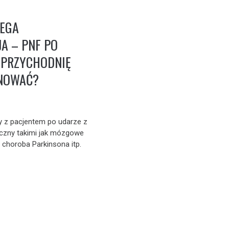
LEGA
JA – PNF PO
 PRZYCHODNIĘ
NOWAĆ?
 z pacjentem po udarze z
iczny takimi jak mózgowe
 choroba Parkinsona itp.