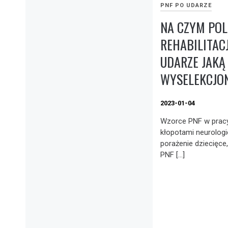
PNF PO UDARZE
NA CZYM PO
REHABILITAC
UDARZE JAKĄ
WYSELEKCJO
2023-01-04
Wzorce PNF w pracy
kłopotami neurolog
porażenie dziecięce,
PNF […]