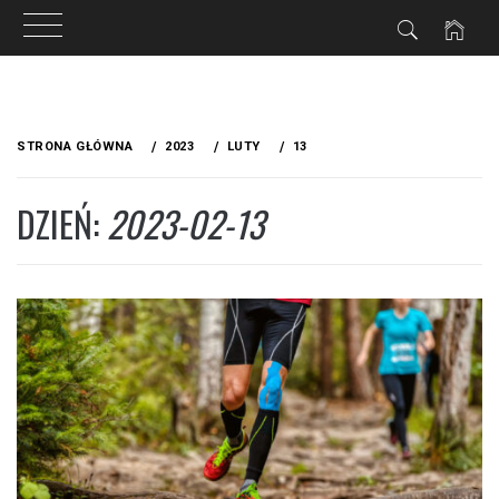
ZNE
Przejdź
do
STRONA GŁÓWNA
2023
LUTY
13
treści
DZIEŃ:
2023-02-13