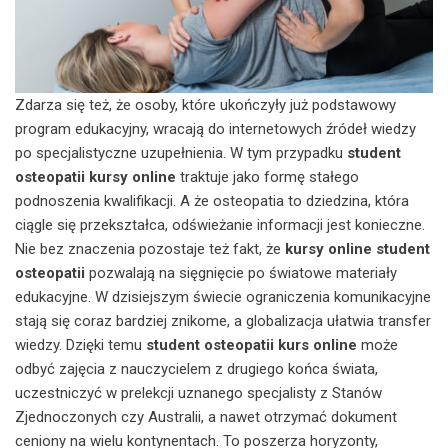
Zdarza się też, że osoby, które ukończyły już podstawowy
program edukacyjny, wracają do internetowych źródeł wiedzy
po specjalistyczne uzupełnienia. W tym przypadku
student
osteopatii kursy online
traktuje jako formę stałego
podnoszenia kwalifikacji. A że osteopatia to dziedzina, która
ciągle się przekształca, odświeżanie informacji jest konieczne.
Nie bez znaczenia pozostaje też fakt, że
kursy online student
osteopatii
pozwalają na sięgnięcie po światowe materiały
edukacyjne. W dzisiejszym świecie ograniczenia komunikacyjne
stają się coraz bardziej znikome, a globalizacja ułatwia transfer
wiedzy. Dzięki temu
student osteopatii kurs online
może
odbyć zajęcia z nauczycielem z drugiego końca świata,
uczestniczyć w prelekcji uznanego specjalisty z Stanów
Zjednoczonych czy Australii, a nawet otrzymać dokument
ceniony na wielu kontynentach. To poszerza horyzonty,