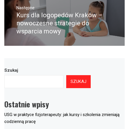
Następne
Kurs dla logopedów Kraków –
Następny
post:
nowoczesne strategie do
wsparcia mowy
Szukaj
SZUKAJ
Ostatnie wpisy
USG w praktyce fizjoterapeuty: jak kursy i szkolenia zmieniają
codzienną pracę