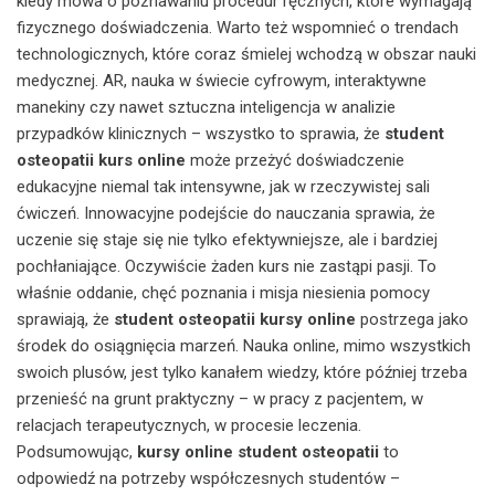
kiedy mowa o poznawaniu procedur ręcznych, które wymagają
fizycznego doświadczenia. Warto też wspomnieć o trendach
technologicznych, które coraz śmielej wchodzą w obszar nauki
medycznej. AR, nauka w świecie cyfrowym, interaktywne
manekiny czy nawet sztuczna inteligencja w analizie
przypadków klinicznych – wszystko to sprawia, że
student
osteopatii kurs online
może przeżyć doświadczenie
edukacyjne niemal tak intensywne, jak w rzeczywistej sali
ćwiczeń. Innowacyjne podejście do nauczania sprawia, że
uczenie się staje się nie tylko efektywniejsze, ale i bardziej
pochłaniające. Oczywiście żaden kurs nie zastąpi pasji. To
właśnie oddanie, chęć poznania i misja niesienia pomocy
sprawiają, że
student osteopatii kursy online
postrzega jako
środek do osiągnięcia marzeń. Nauka online, mimo wszystkich
swoich plusów, jest tylko kanałem wiedzy, które później trzeba
przenieść na grunt praktyczny – w pracy z pacjentem, w
relacjach terapeutycznych, w procesie leczenia.
Podsumowując,
kursy online student osteopatii
to
odpowiedź na potrzeby współczesnych studentów –