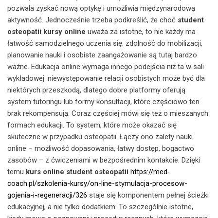
pozwala zyskać nową optykę i umożliwia międzynarodową
aktywność. Jednocześnie trzeba podkreślić, że choć
student
osteopatii kursy online
uważa za istotne, to nie każdy ma
łatwość samodzielnego uczenia się. zdolność do mobilizacji,
planowanie nauki i osobiste zaangażowanie są tutaj bardzo
ważne. Edukacja online wymaga innego podejścia niż ta w sali
wykładowej. niewystępowanie relacji osobistych może być dla
niektórych przeszkodą, dlatego dobre platformy oferują
system tutoringu lub formy konsultacji, które częściowo ten
brak rekompensują. Coraz częściej mówi się też o mieszanych
formach edukacji. To system, które może okazać się
skuteczne w przypadku osteopatii. Łączy ono zalety nauki
online – możliwość dopasowania, łatwy dostęp, bogactwo
zasobów – z ćwiczeniami w bezpośrednim kontakcie. Dzięki
temu
kurs online student osteopatii
https://med-
coach.pl/szkolenia-kursy/on-line-stymulacja-procesow-
gojenia-i-regeneracji/326
staje się komponentem pełnej ścieżki
edukacyjnej, a nie tylko dodatkiem. To szczególnie istotne,