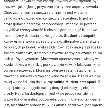
osteopatii
powinien być zaprojektowany w taki sposób, by
możliwie jak najlepiej przybliżać praktyczne aspekty zawodu.
Choć żadna forma nauczania online nie jest w stanie
całkowicie odwzorować kontaktu z pacjentem, to jednak
profesjonalne nagrania, demonstracje i modele 3D potrafią
przybliżyć rzeczywistość kliniczną i pomóc pojąć kluczowe
mechanizmy działania ludzkiego ciała.
Student osteopatii
kursy online
wybiera często z braku alternatywy, ale także z
osobistych pobudek. Wielu studentów łączy naukę z pracą lub
życiem rodzinnym, dlatego elastyczne formy nauczania są dla
nich trafnym wyborem. Możliwość opanowywania wiedzy w
każdej chwili, o wszelkiej porze, z jakiejkolwiek lokalizacji – to
ogromna przewaga, której nie oferuje system stacjonarny.
Nawet najsensowniej zaplanowane zajęcia na uczelni nie daje
takiej wolności, jaką daje
kursy online student osteopatii
. Z
drugiej strony, podjęcie trafnej decyzji edukacyjnej nie jest
prosty. Na rynku dostępnych jest wiele propozycji, ale nie
wszystkie gwarantują odpowiedni poziom. Dlatego tak ważne
jest, by
student osteopatii kurs online
analizował pod kątem