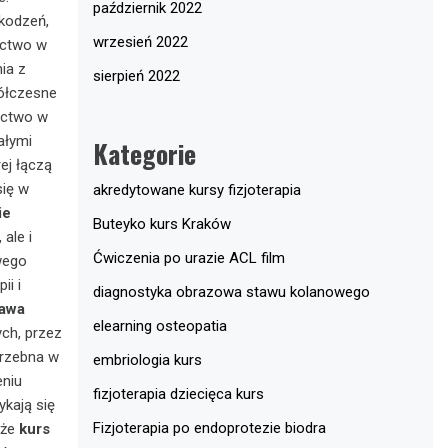
październik 2022
kodzeń,
wrzesień 2022
ictwo w
ia z
sierpień 2022
ółczesne
ictwo w
ałymi
Kategorie
ej łączą
się w
akredytowane kursy fizjoterapia
ie
Buteyko kurs Kraków
ale i
Ćwiczenia po urazie ACL film
owego
ii i
diagnostyka obrazowa stawu kolanowego
zawa
elearning osteopatia
ych, przez
trzebna w
embriologia kurs
eniu
fizjoterapia dziecięca kurs
kają się
Fizjoterapia po endoprotezie biodra
 że
kurs