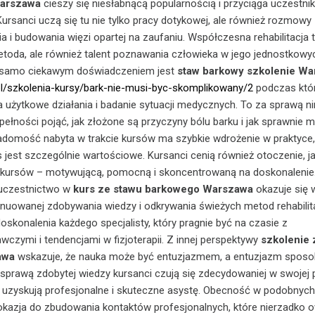
Warszawa
cieszy się niesłabnącą popularnością i przyciąga uczestni
ursanci uczą się tu nie tylko pracy dotykowej, ale również rozmowy
a i budowania więzi opartej na zaufaniu. Współczesna rehabilitacja 
metoda, ale również talent poznawania człowieka w jego jednostkowy
k samo ciekawym doświadczeniem jest
staw barkowy szkolenie W
pl/szkolenia-kursy/bark-nie-musi-byc-skomplikowany/2
podczas któ
na użytkowe działania i badanie sytuacji medycznych. To za sprawą n
ełności pojąć, jak złożone są przyczyny bólu barku i jak sprawnie 
adomość nabyta w trakcie kursów ma szybkie wdrożenie w praktyce,
s jest szczególnie wartościowe. Kursanci cenią również otoczenie, j
 kursów – motywującą, pomocną i skoncentrowaną na doskonalenie.
h uczestnictwo w
kurs ze stawu barkowego Warszawa
okazuje się 
nuowanej zdobywania wiedzy i odkrywania świeżych metod rehabilit
oskonalenia każdego specjalisty, który pragnie być na czasie z
wczymi i tendencjami w fizjoterapii. Z innej perspektywy
szkolenie 
awa
wskazuje, że nauka może być entuzjazmem, a entuzjazm spos
sprawą zdobytej wiedzy kursanci czują się zdecydowaniej w swojej 
 uzyskują profesjonalne i skuteczne asystę. Obecność w podobnych
okazja do zbudowania kontaktów profesjonalnych, które nierzadko 