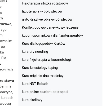
ków z
Fizjoterapia stożka rotatorów
 z
fizjoterapia w bólu pleców
to
ch
jelito drażliwe objawy ból pleców
arszawa
,
Konflikt udowo-panewkowy leczenie
rego
im
kupon upominkowy dla fizjoterapeutów
można im
Kurs dla logopedów Kraków
 co
kurs dry needling
aka
 Dla
kurs fizjoterapia w kosmetologii
w
Kurs kinesiology taping
acyjnych.
Kurs mięśnie dna miednicy
ze stawu
kurs NDT Bobath
obem na
kurs online student osteopatii
praktyce,
 kursach
kurs skoliozy
owocują