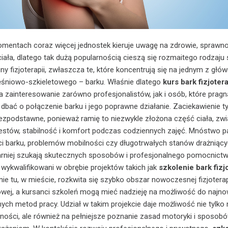
mentach coraz więcej jednostek kieruje uwagę na zdrowie, sprawno
iała, dlatego tak dużą popularnością cieszą się rozmaitego rodzaju 
iny fizjoterapii, zwłaszcza te, które koncentrują się na jednym z głó
ęśniowo-szkieletowego – barku. Właśnie dlatego
kurs bark fizjoter
 zainteresowanie zarówno profesjonalistów, jak i osób, które pragn
k dbać o połączenie barku i jego poprawne działanie. Zaciekawienie 
ezpodstawne, ponieważ ramię to niezwykle złożona część ciała, zw
gestów, stabilność i komfort podczas codziennych zajęć. Mnóstwo 
ści barku, problemów mobilności czy długotrwałych stanów drażniący
arniej szukają skutecznych sposobów i profesjonalnego pomocnictwa
 wykwalifikowani w obrębie projektów takich jak
szkolenie bark fizj
nie tu, w mieście, rozkwita się szybko obszar nowoczesnej fizjoterapi
wej, a kursanci szkoleń mogą mieć nadzieję na możliwość do najno
nych metod pracy. Udział w takim projekcie daje możliwość nie tylko 
ności, ale również na pełniejsze poznanie zasad motoryki i sposob