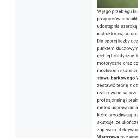
W jego przebiegu ku
programów rehabili
udostępnia szeroką
instruktorów, co um
Dla sporej liczby u
punktem kluczowym 
głębiej holistyczny
motoryczne oraz czyn
możliwość skuteczn
stawu barkowego 
zestawić teorię z d
realizowane są prze
profesjonalną i prak
metod usprawniania
które umożliwiają t
skutkuje, że ukończ
zapewnia efektywnie
Warszawa
to zaang