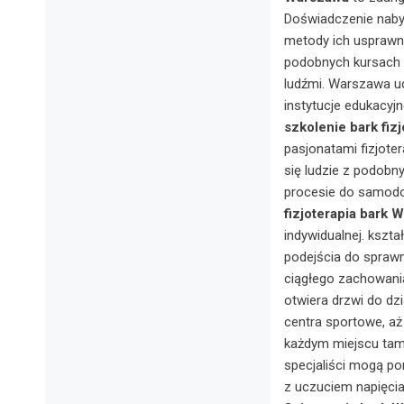
Doświadczenie naby
metody ich usprawni
podobnych kursach n
ludźmi. Warszawa u
instytucje edukacyj
szkolenie bark fiz
pasjonatami fizjoter
się ludzie z podobn
procesie do samodos
fizjoterapia bark 
indywidualnej. kszta
podejścia do sprawn
ciągłego zachowania
otwiera drzwi do dz
centra sportowe, aż
każdym miejscu tam, 
specjaliści mogą po
z uczuciem napięci