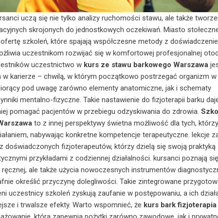
rsanci uczą się nie tylko analizy ruchomości stawu, ale także tworze
tacyjnych skrojonych do jednostkowych oczekiwań. Miasto stołeczn
 ofertę szkoleń, które spajają współczesne metody z doświadczeni
ożliwia uczestnikom rozwijać się w komfortowej profesjonalnej otoc
czestników uczestnictwo w
kurs ze stawu barkowego Warszawa
je
w karierze – chwilą, w którym początkowo postrzegać organizm 
, biorący pod uwagę zarówno elementy anatomiczne, jak i schematy
niki mentalno-fizyczne. Takie nastawienie do fizjoterapii barku daj
iej pomagać pacjentów w przebiegu odzyskiwania do zdrowia.
Szko
Warszawa
to z innej perspektywy świetna możliwość dla tych, którz
ziałaniem, nabywając konkretne kompetencje terapeutyczne. lekcje 
z doświadczonych fizjoterapeutów, którzy dzielą się swoją praktyką
tycznymi przykładami z codziennej działalności. kursanci poznają się
 ręcznej, ale także użycia nowoczesnych instrumentów diagnostycz
rafnie określić przyczynę dolegliwości. Takie zintegrowane przygotow
eni uczestnicy szkoleń zyskują zaufanie w postępowaniu, a ich dział
jsze i trwalsze efekty. Warto wspomnieć, że
kurs bark fizjoterapia
ażowanie, która zapewnia pożytki zarówno zawodowe, jak i prywatn