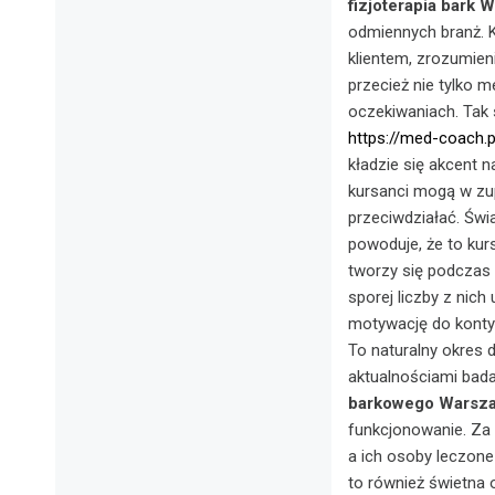
fizjoterapia bark 
odmiennych branż. K
klientem, zrozumieni
przecież nie tylko 
oczekiwaniach. Ta
https://med-coach.
kładzie się akcent 
kursanci mogą w zup
przeciwdziałać. Świ
powoduje, że to kur
tworzy się podczas
sporej liczby z nic
motywację do konty
To naturalny okres d
aktualnościami bada
barkowego Warsz
funkcjonowanie. Za 
a ich osoby leczone
to również świetna 