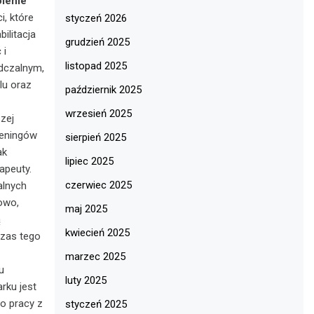
lenie
, które
styczeń 2026
bilitacja
grudzień 2025
 i
listopad 2025
adczalnym,
lu oraz
październik 2025
wrzesień 2025
szej
reningów
sierpień 2025
ak
lipiec 2025
apeuty.
czerwiec 2025
alnych
owo,
maj 2025
ą
kwiecień 2025
czas tego
marzec 2025
u
luty 2025
rku jest
do pracy z
styczeń 2025