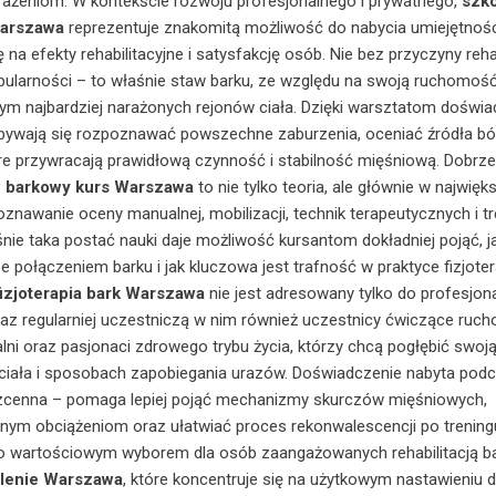
rażeniom. W kontekście rozwoju profesjonalnego i prywatnego,
szko
Warszawa
reprezentuje znakomitą możliwość do nabycia umiejętności
ę na efekty rehabilitacyjne i satysfakcję osób. Nie bez przyczyny reha
pularności – to właśnie staw barku, ze względu na swoją ruchomość
nym najbardziej narażonych rejonów ciała. Dzięki warsztatom doświ
abywają się rozpoznawać powszechne zaburzenia, oceniać źródła bó
e przywracają prawidłową czynność i stabilność mięśniową. Dobrze
w barkowy kurs Warszawa
to nie tylko teoria, ale głównie w najwięk
oznawanie oceny manualnej, mobilizacji, technik terapeutycznych i t
śnie taka postać nauki daje możliwość kursantom dokładniej pojąć, j
e połączeniem barku i jak kluczowa jest trafność w praktyce fizjoter
fizjoterapia bark Warszawa
nie jest adresowany tylko do profesjon
raz regularniej uczestniczą w nim również uczestnicy ćwiczące ruch
alni oraz pasjonaci zdrowego trybu życia, którzy chcą pogłębić swoj
ciała i sposobach zapobiegania urazów. Doświadczenie nabyta pod
ezcenna – pomaga lepiej pojąć mechanizmy skurczów mięśniowych,
nym obciążeniom oraz ułatwiać proces rekonwalescencji po trening
o wartościowym wyborem dla osób zaangażowanych rehabilitacją ba
olenie Warszawa
, które koncentruje się na użytkowym nastawieniu 