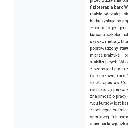
przeciwdziałania ob
fizjoterapia bark 
realnie oddziałują si
barku zyskuje na po
złożoność, jest jed
kursanci szkoleń n
używać metody, któr
poprowadzony
sta
mierze praktyka – p
stabilizujących. Wła
złożona jest praca z
Co kluczowe,
kurs 
fizjoterapeutów. Co
instruktorzy person
znajomość o pracy 
typu kursów jest b
zapobiegać nadmier
sportowej. Tak sam
staw barkowy szk