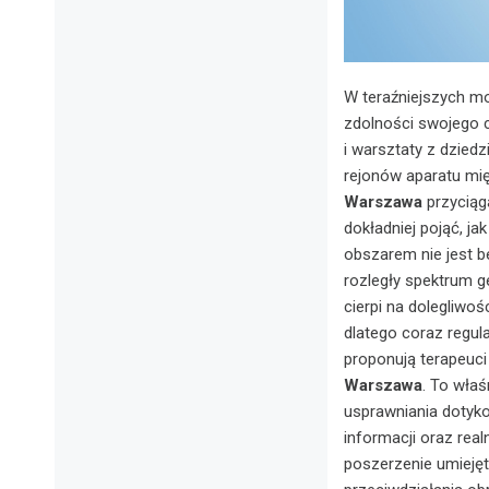
W teraźniejszych mo
zdolności swojego c
i warsztaty z dziedz
rejonów aparatu mi
Warszawa
przyciąga
dokładniej pojąć, ja
obszarem nie jest b
rozległy spektrum 
cierpi na dolegliwo
dlatego coraz regul
proponują terapeuci
Warszawa
. To właś
usprawniania dotyko
informacji oraz real
poszerzenie umiejęt