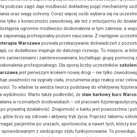
ta podczas zajęć daje możliwość dokładniej pojąć mechanizmy usz
ania oraz wagę ochrony. Coraz więcej osób wybiera się na uczestn
ie tylko z konieczności zawodowej, ale też z entuzjazmu do działan
dostępnia ogromne możliwości doskonalenia w tym zakresie, a wsp
ne zapewniają profesjonalny poziom nauczania. Z następnie uczestn
joterapia Warszawa
pozwala przekazywanie doświadczeń z pozost
apii, co dodatkowo inspiruje do dalszego rozwoju. To miejsce, w któr
ymi zamierzeniami i zainteresowaniami, kształtując grupę pomocną 
konalenia profesjonalnego. Dla sporej liczby uczestników
szkolen
Warszawa
jest pierwszym krokiem nowej drogi – nie tylko zawodowej, 
łtuje uważności na sygnały ciała, zrozumienia jego reakcji oraz cel
ości. To właśnie ta wiedza tworzy podstawę do efektywnej fizjoterap
 wydolności. Warto także podkreślić, że
staw barkowy kurs Wars
iałania w rozmaitych środowiskach – od pracowni fizjoterapeutyczn
 po prywatną działalność. Znajomość o barku jest powszechna i po
gdzie liczy się zdrowie i aktywny tryb życia. Poprzez takiemu szkol
magać pacjentów po urazach, sportowców, a nawet tych, którzy bory
a spowodowanym z siedzącego stylu funkcjonowania. To powoduje,