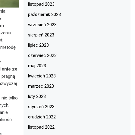
listopad 2023
nia
październik 2023
e
wrzesień 2023
em
zeniu.
sierpień 2023
st
lipiec 2023
w metodę
czerwiec 2023
e
maj 2023
lenie ze
kwiecień 2023
y pragną
zazwyczaj
marzec 2023
luty 2023
 nie tylko
nych,
styczeń 2023
anie
grudzień 2022
alność
listopad 2022
e.