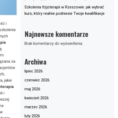
Szkolenia fizjoterapii w Rzeszowie: jak wybrać
kurs, który realnie podniesie Twoje kwalifikacje
ść i
szkolenia
Najnowsze komentarze
wnych
apia
Brak komentarzy do wyświetlenia.
ą
tym
Archiwa
iązana za
pacjentów
lipiec 2026
ch,
czerwiec 2026
, jakie
oterapia
maj 2026
i i
kwiecień 2026
wszej
na
marzec 2026
ów
luty 2026