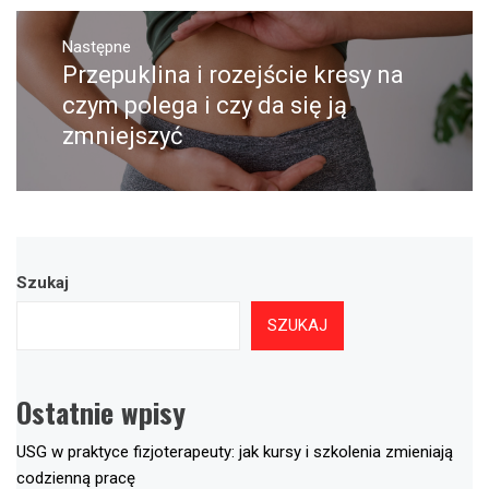
Następne
Przepuklina i rozejście kresy na
Następny
post:
czym polega i czy da się ją
zmniejszyć
Szukaj
SZUKAJ
Ostatnie wpisy
USG w praktyce fizjoterapeuty: jak kursy i szkolenia zmieniają
codzienną pracę