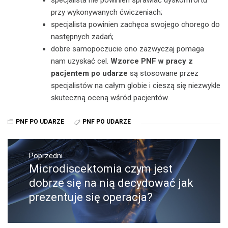
specjalista nie powinien sprawiać dyskomfortu
przy wykonywanych ćwiczeniach;
specjalista powinien zachęca swojego chorego do
następnych zadań;
dobre samopoczucie ono zazwyczaj pomaga
nam uzyskać cel.
Wzorce PNF w pracy z
pacjentem po udarze
są stosowane przez
specjalistów na całym globie i cieszą się niezwykle
skuteczną oceną wśród pacjentów.
PNF PO UDARZE
PNF PO UDARZE
Nawigacja
wpisu
Poprzedni
Microdiscektomia czym jest
Poprzedni
wpis:
dobrze się na nią decydować jak
prezentuje się operacja?