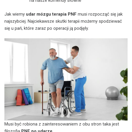
na nasze komendy słowne
Jak wiemy
udar mózgu terapia PNF
musi rozpocząć się jak
najszybciej. Najciekawsze skutki terapii możemy spodziewać
się u pań, które zaraz po operacji ją podjęły.
Musi być robiona z zainteresowaniem z obu stron taka jest
filozofia
PNF po udarze
.