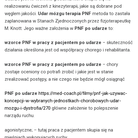
realizowaniu ćwiczeń z kinezyterapii, jakie są dobrane pod
węglem jakości.
Udar mózgu terapia PNF
metoda to zastała
zaplanowana w Stanach Zjednoczonych przez fizjoterapeutkę
M. Knott. Jego ważne założenia w
PNF po udarze
to:
wzorce PNF w pracy z pacjentem po udarze
– skuteczność
działania określona jest od współpracy chorego i rehabilitanta.
wzorce PNF w pracy z pacjentem po udarze
– chory
zostaje oceniony co potrafi zrobić i jakie jest w stanie
zrealizować postępy, a nie czego nie będzie mógł osiągnąć
PNF po udarze
https://med-coach.pl/filmy/pnf-jak-uzywac-
koncepcji-w-wybranych-jednostkach-chorobowych-udar-
mozgu-i-dystrofia/270
główne założenie to polepszenie
narządu ruchu.
agonistyczne; – tutaj praca z pacjentem skupia się na
mięśniach wykonujących ruchy