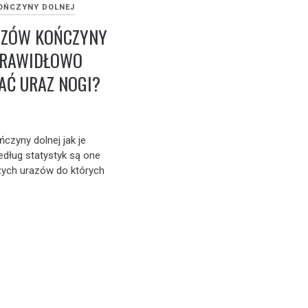
OŃCZYNY DOLNEJ
AZÓW KOŃCZYNY
PRAWIDŁOWO
AĆ URAZ NOGI?
czyny dolnej jak je
edług statystyk są one
zych urazów do których