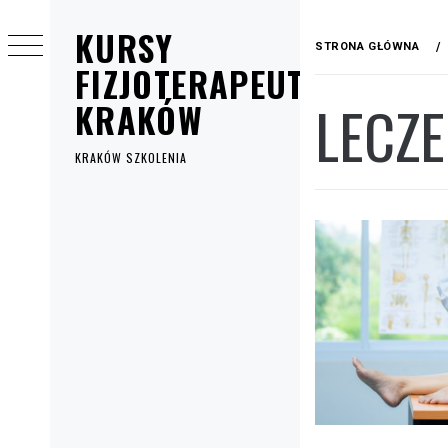
Przejdź
KURSY
do
STRONA GŁÓWNA
treści
FIZJOTERAPEUTYCZNE
LECZ
KRAKÓW
KRAKÓW SZKOLENIA
Menu
główne