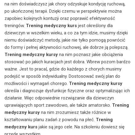
na nim doświadczysz jak chory odzyskuje kondycję ruchową,
po ukończonej terapii. Dzięki czemu w perspektywie można
zapobiec kolejnych kontuzji oraz poprawić efektywność
treningów.
Trening medyczny kurs
jest określony dla
dziewczyn w wszelkim wieku, a co za tym idzie, musimy dzięki
niemu doświadczyć metody, jakie nie tylko pomogą powrócić
do formy i pełnej aktywności ruchowej, ale dobrze ją polepszą.
Trening medyczny kursy
na nim poznasz jakie obciążenia
stosować po jakich kuracjach jest dobra. Wbrew pozom bardzo
ważne. Jest to praca|, gdzie do każdego z chorych musimy
podejść w sposób indywidualny. Dostosować swój plan do
możliwości i wymagań chorego.
Trening medyczny kursy
określa i diagnozuje dysfunkcje fizyczne oraz optymalizując ich
działanie. Więc odpowiednie rozwiązanie dla dziewczyn
uprawiających sport zawodowo, ale także amatorsko.
Trening
medyczny kursy
na nim zrozumiesz także różnice w
kształtowaniu planu zadań z powodu na płeć.
Trening
medyczny kurs
jakie są jego cele. Na szkoleniu dowiesz się
przede wszystkim