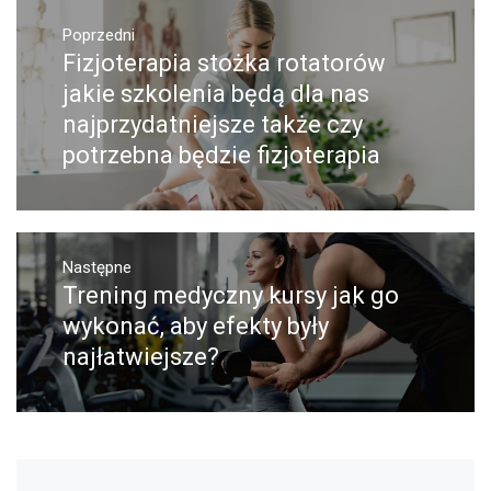
Nawigacja
wpisu
Poprzedni
Fizjoterapia stożka rotatorów
Poprzedni
wpis:
jakie szkolenia będą dla nas
najprzydatniejsze także czy
potrzebna będzie fizjoterapia
Następne
Trening medyczny kursy jak go
Następny
post:
wykonać, aby efekty były
najłatwiejsze?