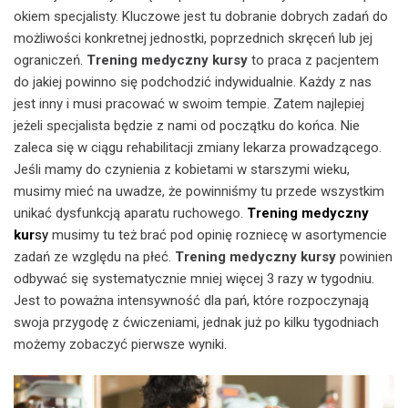
okiem specjalisty. Kluczowe jest tu dobranie dobrych zadań do
możliwości konkretnej jednostki, poprzednich skręceń lub jej
ograniczeń.
Trening medyczny kursy
to praca z pacjentem
do jakiej powinno się podchodzić indywidualnie. Każdy z nas
jest inny i musi pracować w swoim tempie. Zatem najlepiej
jeżeli specjalista będzie z nami od początku do końca. Nie
zaleca się w ciągu rehabilitacji zmiany lekarza prowadzącego.
Jeśli mamy do czynienia z kobietami w starszymi wieku,
musimy mieć na uwadze, że powinniśmy tu przede wszystkim
unikać dysfunkcją aparatu ruchowego.
Trening medyczny
kur
sy
musimy tu też brać pod opinię rozniecę w asortymencie
zadań ze względu na płeć.
Trening medyczny kursy
powinien
odbywać się systematycznie mniej więcej 3 razy w tygodniu.
Jest to poważna intensywność dla pań, które rozpoczynają
swoja przygodę z ćwiczeniami, jednak już po kilku tygodniach
możemy zobaczyć pierwsze wyniki.