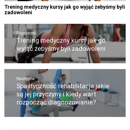
Trening medyczny kursy jak go wyjąć żebyśmy byli
zadowoleni
Nawigacja
wpisu
Poprzedni
Trening medyczny kursy jak go
Poprzedni
wpis:
wyjąć żebyśmy byli zadowoleni
Następne
Spastyczność rehabilitacja jakie
Następny
post:
są jej przyczyny i kiedy wart
rozpocząć diagnozowanie?